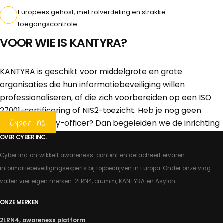
Europees gehost, met rolverdeling en strakke
toegangscontrole
VOOR WIE IS KANTYRA?
KANTYRA is geschikt voor middelgrote en grote
organisaties die hun informatiebeveiliging willen
professionaliseren, of die zich voorbereiden op een ISO
27001-certificering of NIS2-toezicht. Heb je nog geen
Cyber Inc.
interne security-officer? Dan begeleiden we de inrichting
met een van onze gedetacheerde experts.
OVER CYBER INC.
Cyber Inc. ontwikkelt awareness-content en detacheert ervaren
PLAN EEN DEMO
BEKIJK OOK ONZE EXPERTS
informatiebeveiligingsexperts bij topbedrijven in Europa. Onder onze vlag
vallen vier eigen merken: 2LRN4, crumm, KANTYRA en Asylon.
ONZE MERKEN
2LRN4, awareness platform