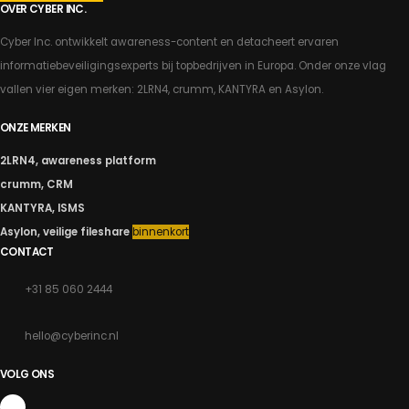
actief is.
OVER CYBER INC.
Cyber Inc. ontwikkelt awareness-content en detacheert ervaren
PLAN EEN KENNISMAKING
BEKIJK ONZE EXPERTS
informatiebeveiligingsexperts bij topbedrijven in Europa. Onder onze vlag
vallen vier eigen merken: 2LRN4, crumm, KANTYRA en Asylon.
ONZE MERKEN
2LRN4, awareness platform
crumm, CRM
KANTYRA, ISMS
Asylon, veilige fileshare
binnenkort
CONTACT
+31 85 060 2444
hello@cyberinc.nl
VOLG ONS